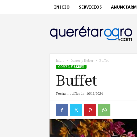
INICIO
SERVICIOS
ANUNCIARM
Q
u
e
r
e
t
a
Inicio
Comer y Beber
Buffet
r
COMER Y BEBER
o
Buffet
,
Q
r
Fecha modificada: 10/11/2024
o
.
M
é
x
i
c