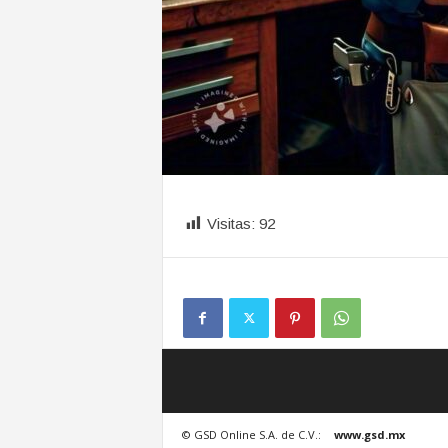
Visitas:
92
© GSD Online S.A. de C.V.:
www.gsd.mx