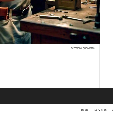
cerrajero-queretaro
Inicio
Servicios