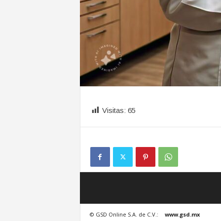
Visitas:
65
© GSD Online S.A. de C.V.:
www.gsd.mx