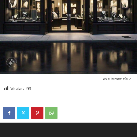
joyerias-queretaro
Visitas:
93